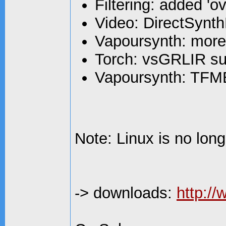
Filtering: added 'o
Video: DirectSyn
Vapoursynth: more 
Torch: vsGRLIR su
Vapoursynth: TF
Note: Linux is no lon
-> downloads:
http:/