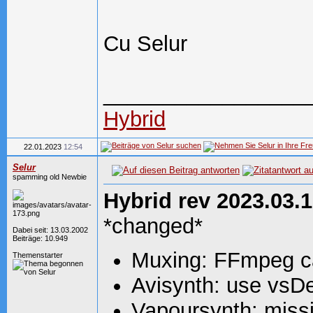
Cu Selur
_________________
Hybrid
22.01.2023
12:54
Selur
spamming old Newbie
Hybrid rev 2023.03.1
*changed*
Dabei seit: 13.03.2002
Beiträge: 10.949
Muxing: FFmpeg can
Themenstarter
Avisynth: use vsD
Vapoursynth: mis