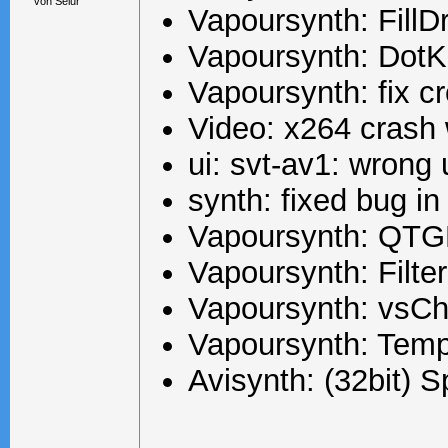
Vapoursynth: FillDr
Vapoursynth: DotKi
Vapoursynth: fix c
Video: x264 crash w
ui: svt-av1: wrong
synth: fixed bug 
Vapoursynth: QTG
Vapoursynth: Filt
Vapoursynth: vsCh
Vapoursynth: Tempo
Avisynth: (32bit) 