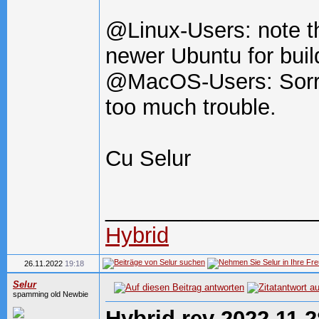
@Linux-Users: note tha
newer Ubuntu for build
@MacOS-Users: Sorry, 
too much trouble.
Cu Selur
_________________
Hybrid
26.11.2022
19:18
Selur
spamming old Newbie
Hybrid rev 2022.11.2