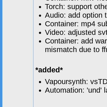
Torch: support o
Audio: add option t
Container: mp4 subt
Video: adjusted sv
Container: add warn
mismatch due to f
*added*
Vapoursynth: vsTD
Automation: 'und' 