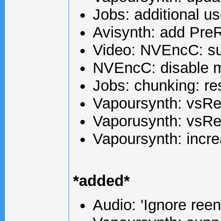
Jobs: additional u
Avisynth: add Pr
Video: NVEncC: su
NVEncC: disable mu
Jobs: chunking: res
Vapoursynth: vsR
Vaporusynth: vsRe
Vapoursynth: incre
*added*
Audio: 'Ignore reen