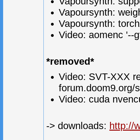
Vapoursynth: supp
Vapoursynth: weigh
Vapoursynth: torc
Video: aomenc '--g
*removed*
Video: SVT-XXX rem
forum.doom9.org/
Video: cuda nvenc
-> downloads:
http:/