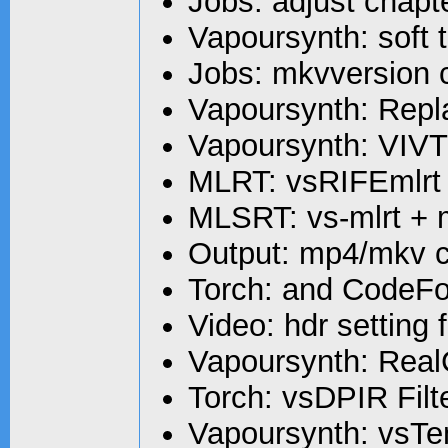
Jobs: adjust chapt
Vapoursynth: soft 
Jobs: mkvversion 
Vapoursynth: Rep
Vapoursynth: VIVTC
MLRT: vsRIFEmlrt
MLSRT: vs-mlrt + 
Output: mp4/mkv co
Torch: and CodeF
Video: hdr setting 
Vapoursynth: RealC
Torch: vsDPIR Fil
Vapoursynth: vsT