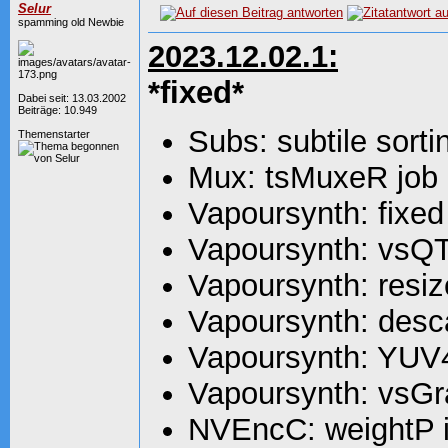
Selur
spamming old Newbie
2023.12.02.1:
*fixed*
Dabei seit: 13.03.2002
Beiträge: 10.949
Subs: subtile sorti
Themenstarter
Mux: tsMuxeR job o
Vapoursynth: fixe
Vapoursynth: vsQT
Vapoursynth: resiz
Vapoursynth: desca
Vapoursynth: YUV
Vapoursynth: vsGr
NVEncC: weightP i