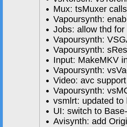
Mux: tsMuxer calls
Vapoursynth: enab
Jobs: allow thd fo
Vapoursynth: VSG
Vapoursynth: sRest
Input: MakeMKV in
Vapoursynth: vsV
Video: avc support 
Vapoursynth: vs
vsmlrt: updated to 
UI: switch to Base-
Avisynth: add Orig