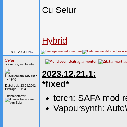
Cu Selur
_________________
Hybrid
20.12.2023
14:57
Selur
spamming old Newbie
2023.12.21.1:
*fixed*
Dabei seit: 13.03.2002
Beiträge: 10.949
torch: SAFA mod re
Themenstarter
Vapoursynth: Aut