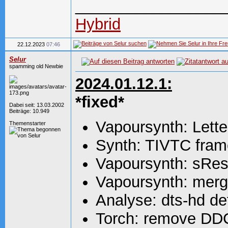
_________________
Hybrid
22.12.2023
07:46
Selur
spamming old Newbie
2024.01.12.1:
*fixed*
Dabei seit: 13.03.2002
Beiträge: 10.949
Vapoursynth: Lette
Themenstarter
Synth: TIVTC frame
Vapoursynth: sRest
Vapoursynth: merg
Analyse: dts-hd de
Torch: remove DDCo