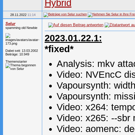
Hybrid
28.11.2022
11:14
Selur
spamming old Newbie
2023.01.22.1:
*fixed*
Dabei seit: 13.03.2002
Beiträge: 10.949
Analysis: mkv atta
Themenstarter
Video: NVEncC disa
Vapoursynth: widt
Vapoursynth: missi
Video: x264: temp
Video: x265: --sbr
Video: aomenc: dec