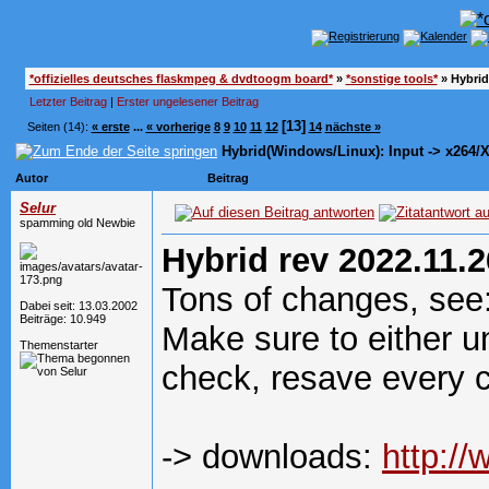
*offizielles deutsches flaskmpeg & dvdtoogm board*
»
*sonstige tools*
»
Hybrid
Letzter Beitrag
|
Erster ungelesener Beitrag
[13]
Seiten (14):
« erste
...
« vorherige
8
9
10
11
12
14
nächste »
Hybrid(Windows/Linux): Input -> x264/
Autor
Beitrag
Selur
spamming old Newbie
Hybrid rev 2022.11.2
Tons of changes, see
Dabei seit: 13.03.2002
Beiträge: 10.949
Make sure to either un
Themenstarter
check, resave every 
-> downloads:
http:/