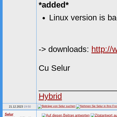
*added*
Linux version is b
-> downloads:
http:/
Cu Selur
_________________
Hybrid
21.12.2023
19:50
Selur