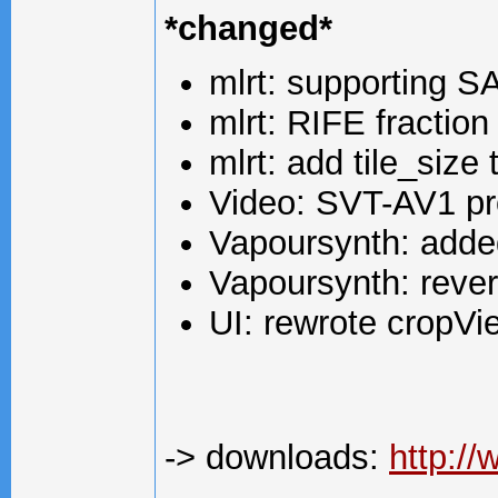
*changed*
mlrt: supporting SA
mlrt: RIFE fraction
mlrt: add tile_siz
Video: SVT-AV1 pro
Vapoursynth: adde
Vapoursynth: rever
UI: rewrote cropVi
-> downloads:
http:/