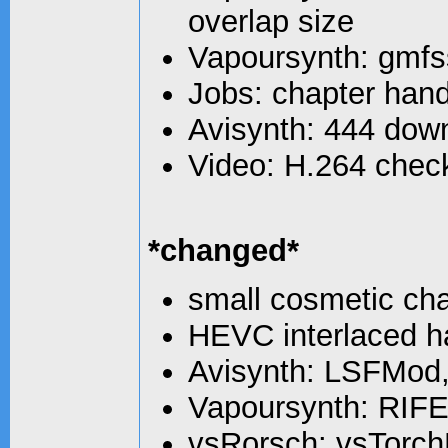
overlap size
Vapoursynth: gmfs
Jobs: chapter hand
Avisynth: 444 dow
Video: H.264 check 
*changed*
small cosmetic ch
HEVC interlaced h
Avisynth: LSFMod
Vapoursynth: RIFE/
vsRorsch: vsTorch