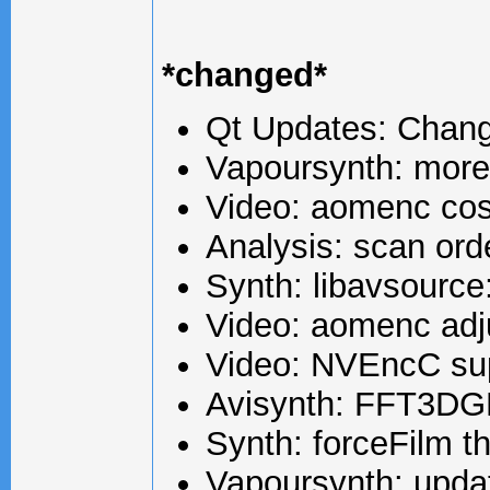
*changed*
Qt Updates: Chang
Vapoursynth: more
Video: aomenc co
Analysis: scan ord
Synth: libavsource
Video: aomenc adj
Video: NVEncC supp
Avisynth: FFT3DGPU
Synth: forceFilm 
Vapoursynth: upda