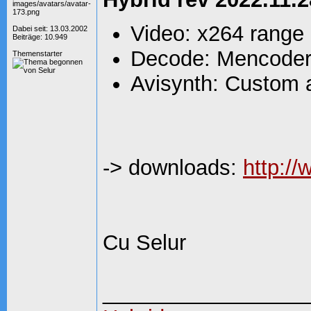
Video: x264 range
Dabei seit: 13.03.2002
Beiträge: 10.949
Decode: Mencoder
Themenstarter
Avisynth: Custom ad
-> downloads:
http:/
Cu Selur
_________________