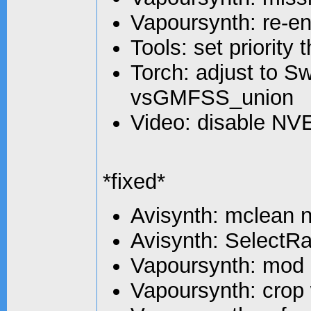
Vapoursynth: re-e
Tools: set priorit
Torch: adjust to 
vsGMFSS_union
Video: disable NV
*fixed*
Avisynth: mclean no
Avisynth: SelectR
Vapoursynth: mod r
Vapoursynth: crop w