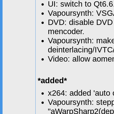
UI: switch to Qt6.
Vapoursynth: VSGAN
DVD: disable DVD r
mencoder.
Vapoursynth: make 
deinterlacing/IVTC
Video: allow aomen
*added*
x264: added 'auto c
Vapoursynth: step
"aWarpSharp2(dep