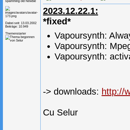
spamming old Newbie
2023.12.22.1:
*fixed*
Dabei seit: 13.03.2002
Beiträge: 10.949
Vapoursynth: Alway
Themenstarter
Vapoursynth: Mpeg
Vapoursynth: activ
-> downloads:
http:/
Cu Selur