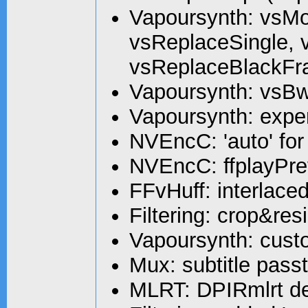
Vapoursynth: vsM
vsReplaceSingle,
vsReplaceBlackFra
Vapoursynth: vsBw
Vapoursynth: expe
NVEncC: 'auto' for
NVEncC: ffplayPre
FFvHuff: interlace
Filtering: crop&res
Vapoursynth: custo
Mux: subtitle pass
MLRT: DPIRmlrt de