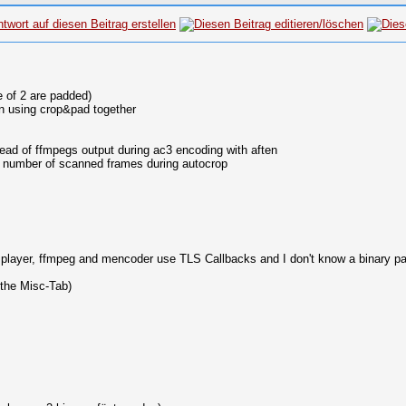
e of 2 are padded)
n using crop&pad together
nstead of ffmpegs output during ac3 encoding with aften
w number of scanned frames during autocrop
mplayer, ffmpeg and mencoder use TLS Callbacks and I don't know a binary pa
 the Misc-Tab)