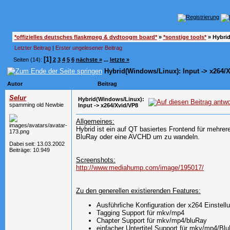
*offizielles deutsches flaskmpeg & dvdtoogm board*
»
*sonstige tools*
»
Hybrid
Letzter Beitrag
|
Erster ungelesener Beitrag
[1]
Seiten (14):
2
3
4
5
6
nächste »
...
letzte »
Hybrid(Windows/Linux): Input -> x264/
Autor
Beitrag
Selur
Hybrid(Windows/Linux):
spamming old Newbie
Input -> x264/Xvid/VP8
Allgemeines:
Hybrid ist ein auf QT basiertes Frontend für mehre
BluRay oder eine AVCHD um zu wandeln.
Dabei seit: 13.03.2002
Beiträge: 10.949
Screenshots:
http://www.mediahump.com/image/195017/
Zu den generellen existierenden Features:
Ausführliche Konfiguration der x264 Einstel
Tagging Support für mkv/mp4
Chapter Support für mkv/mp4/bluRay
einfacher Untertitel Support für mkv/mp4/Bl