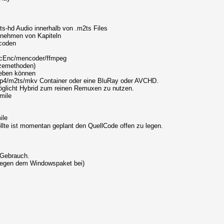
s-hd Audio innerhalb von .m2ts Files
rnehmen von Kapiteln
ncoden
acEnc/mencoder/ffmpeg
sizemethoden)
geben können
p4/m2ts/mkv Container oder eine BluRay oder AVCHD.
glicht Hybrid zum reinen Remuxen zu nutzen.
ollte ist momentan geplant den QuellCode offen zu legen.
n Gebrauch.
liegen dem Windowspaket bei)