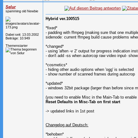
Selur
spamming old Newbie
Hybrid ver.100515
*fixed*
- padding with ffmpeg (making sure that one multipl
Dabei seit: 13.03.2002
sidenode: current ffmpeg build cause problems whe
Beiträge: 10.949
Themenstarter
*changed*
- using 'aften -v 2' output for progress indication i
- don't add -ss when autorcop raw video input- sho
*cosmetics*
- hiding other audio options when 'ogg' is selected
- show number of scanned frames during autocrop
*updated*
- windows 32bit package (larger than before since 
(you need to enable Misc in the Main-Tab to enable
Reset Defaults in Misc-Tab on first start
-> updated links in 1st post
Changelog auf Deutsch:
*behoben*