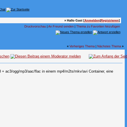
» Hallo Gast [
Anmelden
|
Registrieren
]
Druckvorschau
|
An Freund senden
|
Thema zu Favoriten hinzufügen
«
Vorheriges Thema
|
Nächstes Thema
»
P8 + ac3/ogg/mp3/aac/flac in einem mp4/m2ts/mkv/avi Container, eine