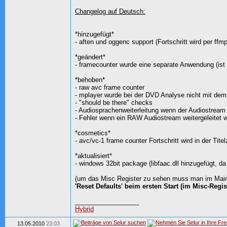
Changelog auf Deutsch:
*hinzugefügt*
- aften und oggenc support (Fortschritt wird per ff
*geändert*
- framecounter wurde eine separate Anwendung (ist i
*behoben*
- raw avc frame counter
- mplayer wurde bei der DVD Analyse nicht mit dem
- "should be there" checks
- Audiosprachenweiterleitung wenn der Audiostream 
- Fehler wenn ein RAW Audiostream weitergeleitet wu
*cosmetics*
- avc/vc-1 frame counter Fortschritt wird in der Tite
*aktualisiert*
- windows 32bit package (libfaac.dll hinzugefügt, 
(um das Misc Register zu sehen muss man im Main-R
'Reset Defaults' beim ersten Start (im Misc-Regis
__________________
Hybrid
13.05.2010
23:03