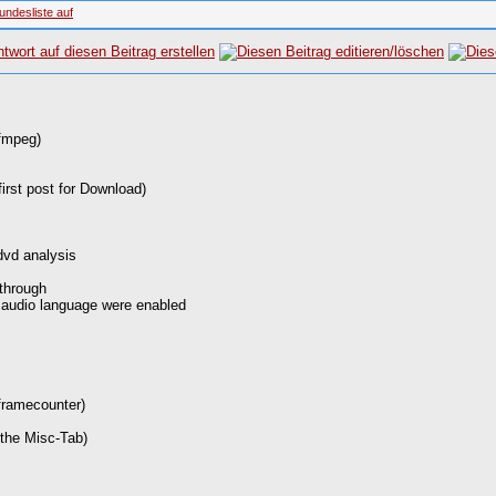
ffmpeg)
irst post for Download)
dvd analysis
through
 audio language were enabled
framecounter)
 the Misc-Tab)