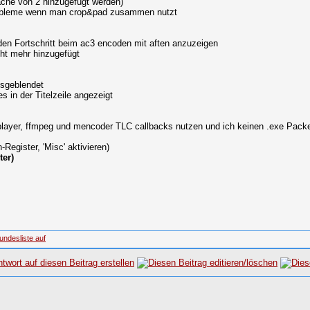
fache von 2 hinzugefügt werden)
robleme wenn man crop&pad zusammen nutzt
 den Fortschritt beim ac3 encoden mit aften anzuzeigen
cht mehr hinzugefügt
usgeblendet
s in der Titelzeile angezeigt
mplayer, ffmpeg und mencoder TLC callbacks nutzen und ich keinen .exe Packe
egister, 'Misc' aktivieren)
ter)