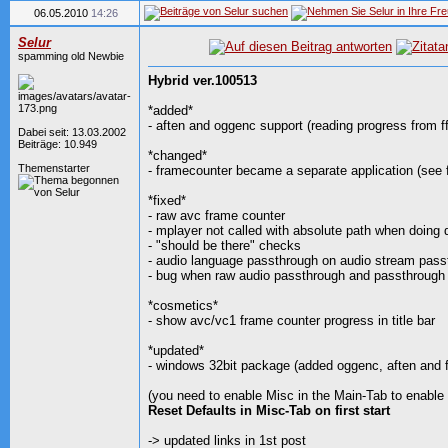
06.05.2010
14:26
Selur
spamming old Newbie
Hybrid ver.100513
*added*
- aften and oggenc support (reading progress from 
Dabei seit: 13.03.2002
Beiträge: 10.949
*changed*
Themenstarter
- framecounter became a separate application (see f
*fixed*
- raw avc frame counter
- mplayer not called with absolute path when doing 
- "should be there" checks
- audio language passthrough on audio stream pass
- bug when raw audio passthrough and passthrough
*cosmetics*
- show avc/vc1 frame counter progress in title bar
*updated*
- windows 32bit package (added oggenc, aften and 
(you need to enable Misc in the Main-Tab to enable
Reset Defaults in Misc-Tab on first start
-> updated links in 1st post