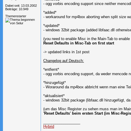
- ogg vorbis encoding support since neither mencod
Dabei seit: 13.03.2002
Beiträge: 10.949
*added*
Themenstarter
- workaround for mp4box aborting when split size wa
*updated*
- windows 32bit package (added libfaac.dll otherwis
(you need to enable Misc in the Main-Tab to enable
Reset Defaults in Misc-Tab on first start
-> updated links in 1st post
Changelog auf Deutsch:
*entfernt*
- ogg vorbis encoding support, da weder mencode 
*hinzugefügt*
- Woraround da mp4box abbricht wenn man eine Teil
*aktualisiert*
- windows 32bit package (libfaac.dll hinzugefügt, 
(um das Misc Register zu sehen muss man im Main-R
'Reset Defaults' beim ersten Start (im Misc-Regis
__________________
Hybrid