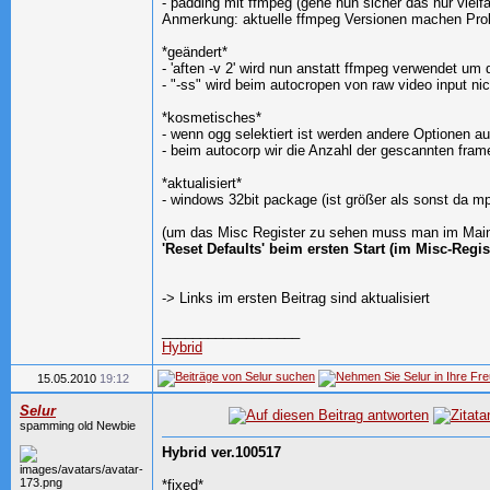
- padding mit ffmpeg (gehe nun sicher das nur viel
Anmerkung: aktuelle ffmpeg Versionen machen P
*geändert*
- 'aften -v 2' wird nun anstatt ffmpeg verwendet um
- "-ss" wird beim autocropen von raw video input ni
*kosmetisches*
- wenn ogg selektiert ist werden andere Optionen a
- beim autocorp wir die Anzahl der gescannten frame
*aktualisiert*
- windows 32bit package (ist größer als sonst da 
(um das Misc Register zu sehen muss man im Main-R
'Reset Defaults' beim ersten Start (im Misc-Regis
-> Links im ersten Beitrag sind aktualisiert
__________________
Hybrid
15.05.2010
19:12
Selur
spamming old Newbie
Hybrid ver.100517
*fixed*