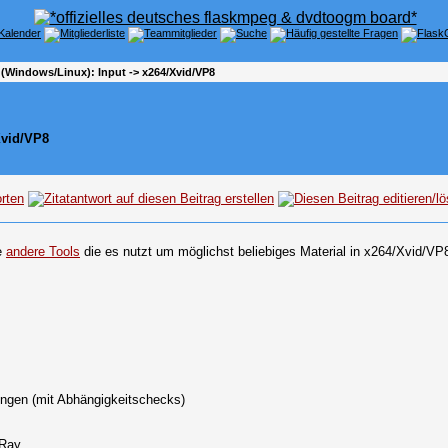
(Windows/Linux): Input -> x264/Xvid/VP8
Xvid/VP8
re
andere Tools
die es nutzt um möglichst beliebiges Material in x264/Xvid/V
lungen (mit Abhängigkeitschecks)
uRay