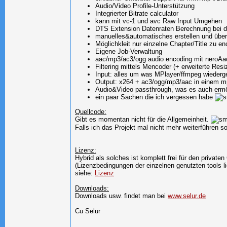
Audio/Video Profile-Unterstützung
Integrierter Bitrate calculator
kann mit vc-1 und avc Raw Input Umgehen
DTS Extension Datenraten Berechnung bei dt
manuelles&automatisches erstellen und übe
Möglichkleit nur einzelne Chapter/Title zu e
Eigene Job-Verwaltung
aac/mp3/ac3/ogg audio encoding mit neroA
Filtering mittels Mencoder (+ erweiterte Re
Input: alles um was MPlayer/ffmpeg wieder
Output: x264 + ac3/ogg/mp3/aac in einem m
Audio&Video passthrough, was es auch ermö
ein paar Sachen die ich vergessen habe
Quellcode:
Gibt es momentan nicht für die Allgemeinheit.
Falls ich das Projekt mal nicht mehr weiterführen s
Lizenz:
Hybrid als solches ist komplett frei für den private
(Lizenzbedingungen der einzelnen genutzten tools 
siehe:
Lizenz
Downloads:
Downloads usw. findet man bei
www.selur.de
Cu Selur
__________________