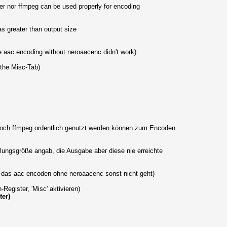
er nor ffmpeg can be used properly for encoding
s greater than output size
e aac encoding without neroaacenc didn't work)
 the Misc-Tab)
noch ffmpeg ordentlich genutzt werden können zum Encoden
ungsgröße angab, die Ausgabe aber diese nie erreichte
da das aac encoden ohne neroaacenc sonst nicht geht)
egister, 'Misc' aktivieren)
ter)