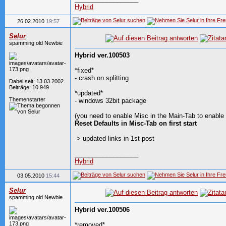
Hybrid
26.02.2010
19:57
Selur
spamming old Newbie
Hybrid ver.100503
*fixed*
- crash on splitting
Dabei seit: 13.03.2002
Beiträge: 10.949
*updated*
Themenstarter
- windows 32bit package
(you need to enable Misc in the Main-Tab to enable
Reset Defaults in Misc-Tab on first start
-> updated links in 1st post
__________________
Hybrid
03.05.2010
15:44
Selur
spamming old Newbie
Hybrid ver.100506
*removed*