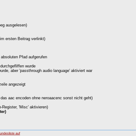
mpeg ausgelesen)
m ersten Beitrag verlinkt)
 absoluten Pfad aufgerufen
durchgefliffen wurde
rde, aber 'passthrough audio language' aktiviert war
lzeile angezeigt
da das aac encoden ohne neroaacenc sonst nicht geht)
egister, 'Misc' aktivieren)
ter)