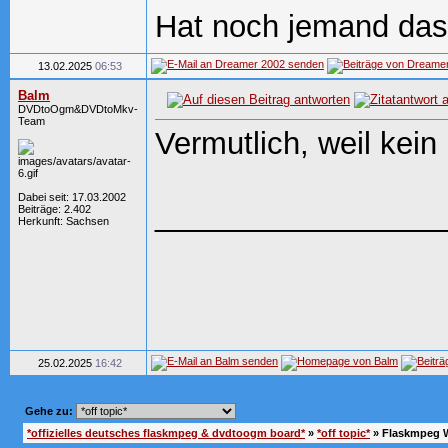
Hat noch jemand das
13.02.2025
06:53
Balm
DVDtoOgm&DVDtoMkv-
Team
Vermutlich, weil kein 
Dabei seit: 17.03.2002
_________________
Beiträge: 2.402
Herkunft: Sachsen
25.02.2025
16:42
Gehe zu:
*offizielles deutsches flaskmpeg & dvdtoogm board*
»
*off topic*
»
Flaskmpeg W