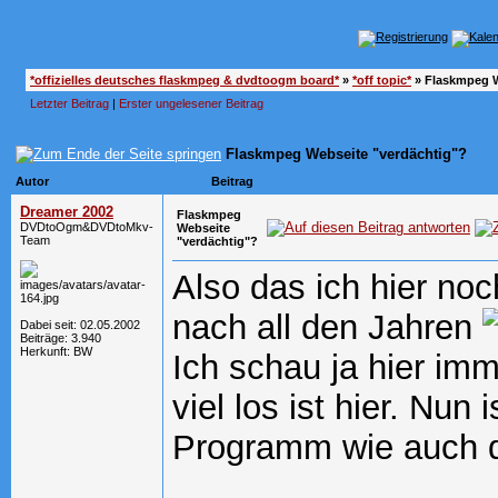
*offizielles deutsches flaskmpeg & dvdtoogm board*
»
*off topic*
»
Flaskmpeg W
Letzter Beitrag
|
Erster ungelesener Beitrag
Flaskmpeg Webseite "verdächtig"?
Autor
Beitrag
Dreamer 2002
Flaskmpeg
DVDtoOgm&DVDtoMkv-
Webseite
Team
"verdächtig"?
Also das ich hier noc
nach all den Jahren
Dabei seit: 02.05.2002
Beiträge: 3.940
Herkunft: BW
Ich schau ja hier imm
viel los ist hier. Nun
Programm wie auch de