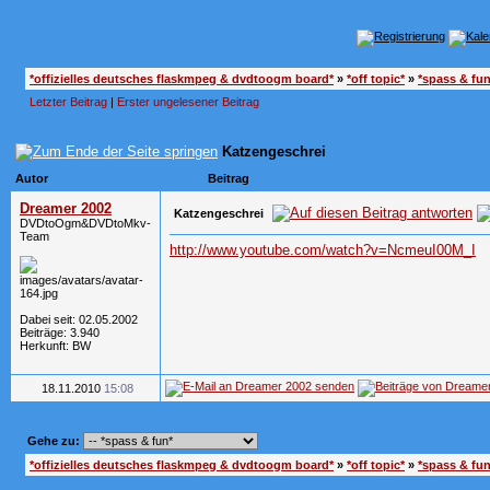
*offizielles deutsches flaskmpeg & dvdtoogm board*
»
*off topic*
»
*spass & fun
Letzter Beitrag
|
Erster ungelesener Beitrag
Katzengeschrei
Autor
Beitrag
Dreamer 2002
Katzengeschrei
DVDtoOgm&DVDtoMkv-
Team
http://www.youtube.com/watch?v=NcmeuI00M_I
Dabei seit: 02.05.2002
Beiträge: 3.940
Herkunft: BW
18.11.2010
15:08
Gehe zu:
*offizielles deutsches flaskmpeg & dvdtoogm board*
»
*off topic*
»
*spass & fun