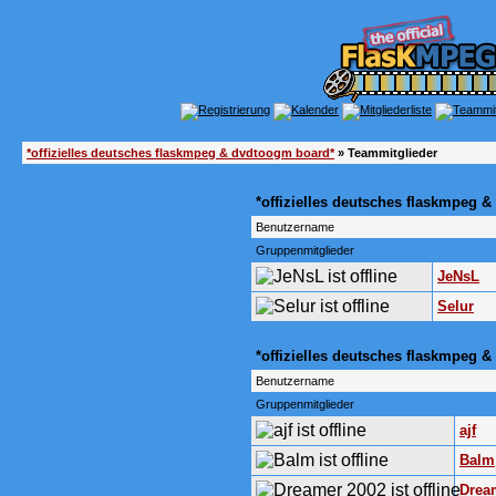
*offizielles deutsches flaskmpeg & dvdtoogm board*
» Teammitglieder
*offizielles deutsches flaskmpeg 
Benutzername
Gruppenmitglieder
JeNsL
Selur
*offizielles deutsches flaskmpeg
Benutzername
Gruppenmitglieder
ajf
Balm
Drea