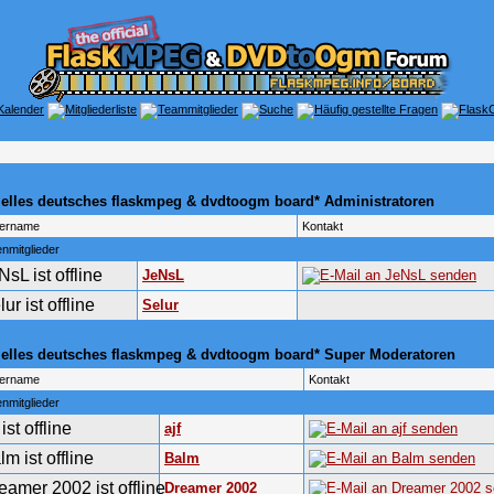
zielles deutsches flaskmpeg & dvdtoogm board* Administratoren
zername
Kontakt
nmitglieder
JeNsL
Selur
zielles deutsches flaskmpeg & dvdtoogm board* Super Moderatoren
zername
Kontakt
nmitglieder
ajf
Balm
Dreamer 2002