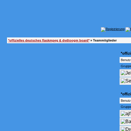
*offizielles deutsches flaskmpeg & dvdtoogm board*
» Teammitglieder
*offi
Benut
Gruppe
*offi
Benut
Gruppe