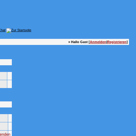
» Hallo Gast [
Anmelden
|
Registrieren
]