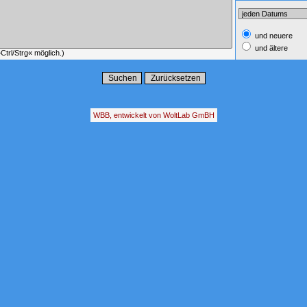
und neuere
und ältere
trl/Strg« möglich.)
WBB, entwickelt von WoltLab GmBH