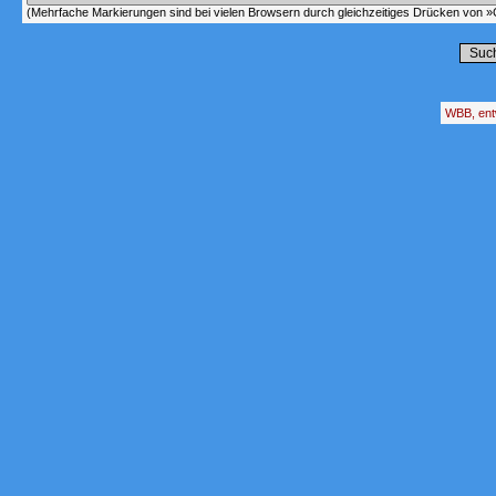
(Mehrfache Markierungen sind bei vielen Browsern durch gleichzeitiges Drücken von »C
WBB, ent