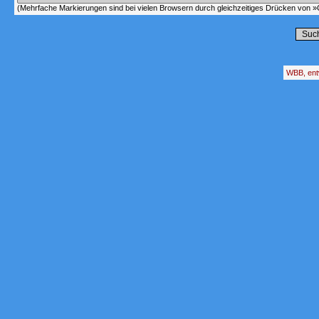
(Mehrfache Markierungen sind bei vielen Browsern durch gleichzeitiges Drücken von »C
WBB, ent