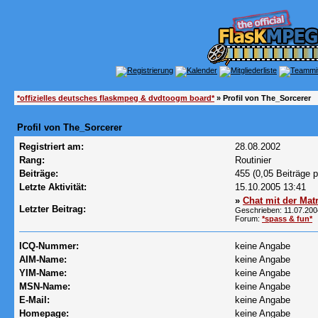
*offizielles deutsches flaskmpeg & dvdtoogm board*
» Profil von The_Sorcerer
Profil von The_Sorcerer
Registriert am:
28.08.2002
Rang:
Routinier
Beiträge:
455 (0,05 Beiträge p
Letzte Aktivität:
15.10.2005
13:41
»
Chat mit der Matr
Letzter Beitrag:
Geschrieben: 11.07.20
Forum:
*spass & fun*
ICQ-Nummer:
keine Angabe
AIM-Name:
keine Angabe
YIM-Name:
keine Angabe
MSN-Name:
keine Angabe
E-Mail:
keine Angabe
Homepage:
keine Angabe