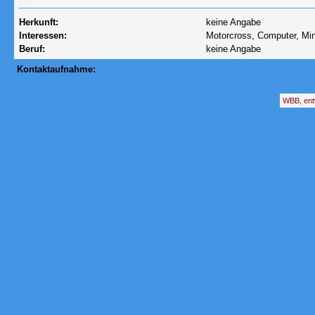
Herkunft:
keine Angabe
Interessen:
Motorcross, Computer, Min
Beruf:
keine Angabe
Kontaktaufnahme:
WBB, ent