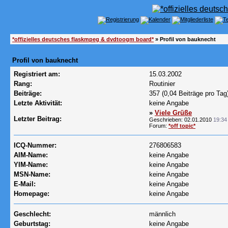
*offizielles deutsches flaskmpeg & dvdtoogm board*
» Profil von bauknecht
Profil von bauknecht
Registriert am:
15.03.2002
Rang:
Routinier
Beiträge:
357 (0,04 Beiträge pro Tag
Letzte Aktivität:
keine Angabe
»
Viele Grüße
Letzter Beitrag:
Geschrieben: 02.01.2010
19:34
Forum:
*off topic*
ICQ-Nummer:
276806583
AIM-Name:
keine Angabe
YIM-Name:
keine Angabe
MSN-Name:
keine Angabe
E-Mail:
keine Angabe
Homepage:
keine Angabe
Geschlecht:
männlich
Geburtstag:
keine Angabe