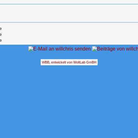
e
e
e
WBB, entwickelt von WoltLab GmBH