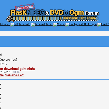
el
räge pro Tag)
10:15
eo download geht nicht
12.04.2013
10:14
are-probleme & co*
e
e
e
e
e
e