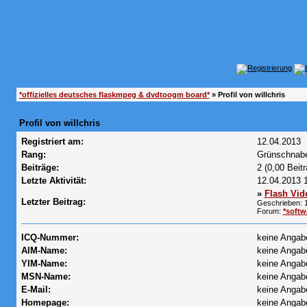
*offizielles deutsches flaskmpeg & dvdtoogm board*
» Profil von willchris
Profil von willchris
Registriert am:
12.04.2013
Rang:
Grünschnab
Beiträge:
2 (0,00 Beit
Letzte Aktivität:
12.04.2013
»
Flash Vid
Letzter Beitrag:
Geschrieben: 
Forum:
*softw
ICQ-Nummer:
keine Angab
AIM-Name:
keine Angab
YIM-Name:
keine Angab
MSN-Name:
keine Angab
E-Mail:
keine Angab
Homepage:
keine Angab