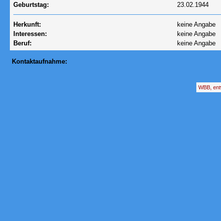
Geburtstag:
23.02.1944
Herkunft:
keine Angabe
Interessen:
keine Angabe
Beruf:
keine Angabe
Kontaktaufnahme:
WBB, ent