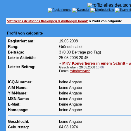
*offizielles deutsches flaskmpeg & dvdtoogm board*
» Profil von calgonite
Profil von calgonite
Registriert am:
19.05.2008
Rang:
Grünschnabel
Beiträge:
3 (0,00 Beiträge pro Tag)
Letzte Aktivität:
25.05.2008
20:45
»
MKV Konvertieren in einem Schritt 
Letzter Beitrag:
Geschrieben: 20.05.2008
16:06
Forum:
*vhs/tv=>avi*
ICQ-Nummer:
keine Angabe
AIM-Name:
keine Angabe
YIM-Name:
keine Angabe
MSN-Name:
keine Angabe
E-Mail:
keine Angabe
Homepage:
keine Angabe
Geschlecht:
keine Angabe
Geburtstag:
04.08.1974