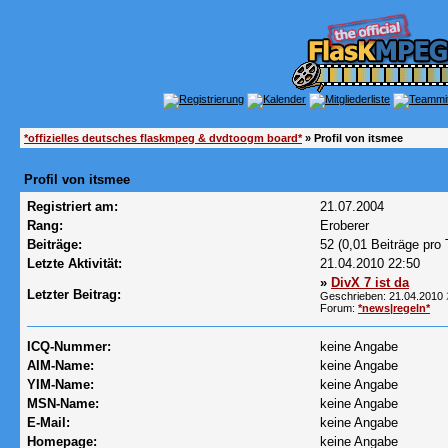
*offizielles deutsches flaskmpeg & dvdtoogm board*
» Profil von itsmee
Profil von itsmee
Registriert am:
21.07.2004
Rang:
Eroberer
Beiträge:
52 (0,01 Beiträge pro 
Letzte Aktivität:
21.04.2010
22:50
»
DivX 7 ist da
Letzter Beitrag:
Geschrieben: 21.04.2010
Forum:
*news|regeln*
ICQ-Nummer:
keine Angabe
AIM-Name:
keine Angabe
YIM-Name:
keine Angabe
MSN-Name:
keine Angabe
E-Mail:
keine Angabe
Homepage:
keine Angabe