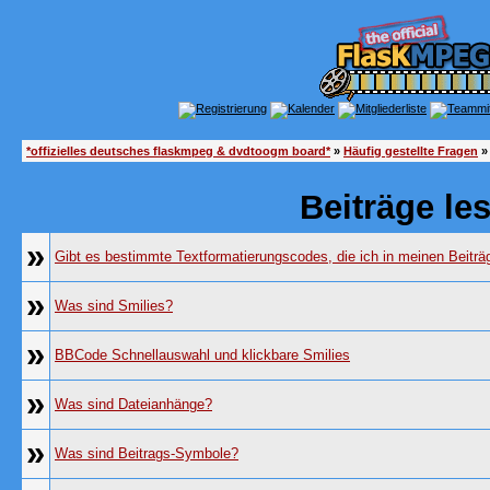
*offizielles deutsches flaskmpeg & dvdtoogm board*
»
Häufig gestellte Fragen
»
Beiträge le
»
Gibt es bestimmte Textformatierungscodes, die ich in meinen Beitr
»
Was sind Smilies?
»
BBCode Schnellauswahl und klickbare Smilies
»
Was sind Dateianhänge?
»
Was sind Beitrags-Symbole?