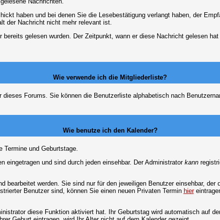
d gelesene Nachrichten.
chickt haben und bei denen Sie die Lesebestätigung verlangt haben, der Emp
lt der Nachricht nicht mehr relevant ist.
 bereits gelesen wurden. Der Zeitpunkt, wann er diese Nachricht gelesen hat
Wie verwende ich die Mitgliederliste?
tzer dieses Forums. Sie können die Benutzerliste alphabetisch nach Benutzer
Wie benutze ich den Kalender?
te Termine und Geburtstage.
 eingetragen und sind durch jeden einsehbar. Der Administrator
kann
registr
 bearbeitet werden. Sie sind nur für den jeweiligen Benutzer einsehbar, der d
strierter Benutzer sind, können Sie einen neuen Privaten Termin
hier
eintrage
strator diese Funktion aktiviert hat. Ihr Geburtstag wird automatisch auf 
er Geburt eintragen, wird Ihr Alter nicht auf dem Kalender gezeigt.