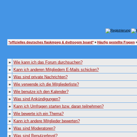
*offizielles deutsches flaskmpeg & dvdtoogm board*
»
Häufig gestellte Fragen
»
»
Wie kann ich das Forum durchsuchen?
»
Kann ich anderen Mitgliedern E-Mails schicken?
»
Was sind private Nachrichten?
»
Wie verwende ich die Mitgliederliste?
»
Wie benutze ich den Kalender?
»
Was sind Ankündigungen?
»
Kann ich Umfragen starten bzw. daran teilnehmen?
»
Wie bewerte ich ein Thema?
»
Kann ich andere Mitglieder bewerten?
»
Was sind Moderatoren?
»
Was sind Benutzerlevel?