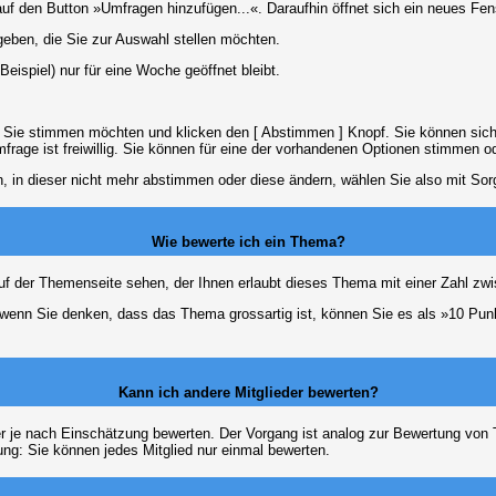
 den Button »Umfragen hinzufügen...«. Daraufhin öffnet sich ein neues Fens
geben, die Sie zur Auswahl stellen möchten.
eispiel) nur für eine Woche geöffnet bleibt.
e Sie stimmen möchten und klicken den [ Abstimmen ] Knopf. Sie können sich
frage ist freiwillig. Sie können für eine der vorhandenen Optionen stimmen 
 in dieser nicht mehr abstimmen oder diese ändern, wählen Sie also mit Sorg
Wie bewerte ich ein Thema?
f der Themenseite sehen, der Ihnen erlaubt dieses Thema mit einer Zahl zwi
er wenn Sie denken, dass das Thema grossartig ist, können Sie es als »10 Pu
Kann ich andere Mitglieder bewerten?
eder je nach Einschätzung bewerten. Der Vorgang ist analog zur Bewertung vo
g: Sie können jedes Mitglied nur einmal bewerten.