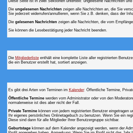
Diese Seite ist in zwei Sektionen unterteilt: ungelesene Nachrichten un
Die
ungelesenen Nachrichten
zeigen alle Nachrichten an, die Sie vers
Sie jederzeit widerrufen/annullieren, wenn Sie z.B. denken, dass der Inha
Die
gelesenen Nachrichten
zeigen alle Nachrichten, die vom Empfänger
Sie können die Lesebestätigung jeder Nachricht beenden.
Die
Mitgliederliste
enthält eine komplette Liste aller registrierten Benu
die ein Benutzer erstellt hat, sortiert anzeigen.
Es gibt drei Arten von Terminen im
Kalender
: Öffentliche Termine, Priva
Öffentliche Termine
werden vom Administrator oder von den Moderatoren
normalerweise ist dies aber nicht der Fall.
Private Termine
können von jedem registrierten Benutzer eingetragen und
Ihr eigenes persönliches Onlinetagebuch zu benutzen. Wenn Sie ein regi
Diese sind dann für alle Mitglieder Ihrer Benutzergruppe sichtbar.
Geburtstage
können auf dem Kalender angezeigt werden, wenn der Admini
Profil angegeben haben. Anmerkung: Wenn Sie im Profil nicht das Jahr Ihr