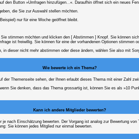
 den Button »Umfragen hinzufügen...«. Daraufhin öffnet sich ein neues Fens
geben, die Sie zur Auswahl stellen möchten.
eispiel) nur für eine Woche geöffnet bleibt.
e Sie stimmen möchten und klicken den [ Abstimmen ] Knopf. Sie können sich
frage ist freiwillig. Sie können für eine der vorhandenen Optionen stimmen 
 in dieser nicht mehr abstimmen oder diese ändern, wählen Sie also mit Sorg
Wie bewerte ich ein Thema?
f der Themenseite sehen, der Ihnen erlaubt dieses Thema mit einer Zahl zwi
er wenn Sie denken, dass das Thema grossartig ist, können Sie es als »10 Pu
Kann ich andere Mitglieder bewerten?
eder je nach Einschätzung bewerten. Der Vorgang ist analog zur Bewertung vo
g: Sie können jedes Mitglied nur einmal bewerten.