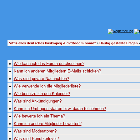
*offizielles deutsches flaskmpeg & dvdtoogm board*
»
Häufig gestellte Fragen
»
»
Wie kann ich das Forum durchsuchen?
»
Kann ich anderen Mitgliedern E-Mails schicken?
»
Was sind private Nachrichten?
»
Wie verwende ich die Mitgliederliste?
»
Wie benutze ich den Kalender?
»
Was sind Ankündigungen?
»
Kann ich Umfragen starten bzw. daran teilnehmen?
»
Wie bewerte ich ein Thema?
»
Kann ich andere Mitglieder bewerten?
»
Was sind Moderatoren?
»
Was sind Benutzerlevel?