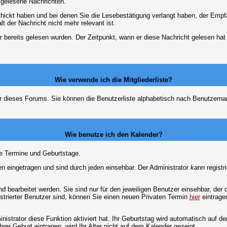
d gelesene Nachrichten.
chickt haben und bei denen Sie die Lesebestätigung verlangt haben, der Emp
lt der Nachricht nicht mehr relevant ist.
 bereits gelesen wurden. Der Zeitpunkt, wann er diese Nachricht gelesen hat
Wie verwende ich die Mitgliederliste?
tzer dieses Forums. Sie können die Benutzerliste alphabetisch nach Benutzer
Wie benutze ich den Kalender?
te Termine und Geburtstage.
 eingetragen und sind durch jeden einsehbar. Der Administrator
kann
registr
 bearbeitet werden. Sie sind nur für den jeweiligen Benutzer einsehbar, der d
strierter Benutzer sind, können Sie einen neuen Privaten Termin
hier
eintrage
strator diese Funktion aktiviert hat. Ihr Geburtstag wird automatisch auf 
er Geburt eintragen, wird Ihr Alter nicht auf dem Kalender gezeigt.