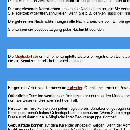
Diese Seite ist in zwei Sektionen unterteilt: ungelesene Nachrichten un
Die
ungelesenen Nachrichten
zeigen alle Nachrichten an, die Sie vers
Sie jederzeit widerrufen/annullieren, wenn Sie z.B. denken, dass der Inha
Die
gelesenen Nachrichten
zeigen alle Nachrichten, die vom Empfänger
Sie können die Lesebestätigung jeder Nachricht beenden.
Die
Mitgliederliste
enthält eine komplette Liste aller registrierten Benu
die ein Benutzer erstellt hat, sortiert anzeigen.
Es gibt drei Arten von Terminen im
Kalender
: Öffentliche Termine, Priva
Öffentliche Termine
werden vom Administrator oder von den Moderatoren
normalerweise ist dies aber nicht der Fall.
Private Termine
können von jedem registrierten Benutzer eingetragen und
Ihr eigenes persönliches Onlinetagebuch zu benutzen. Wenn Sie ein regi
Diese sind dann für alle Mitglieder Ihrer Benutzergruppe sichtbar.
Geburtstage
können auf dem Kalender angezeigt werden, wenn der Admini
Profil angegeben haben. Anmerkung: Wenn Sie im Profil nicht das Jahr Ihr