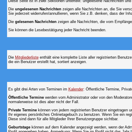
Diese Seite ist in zwei Sektionen unterteilt: ungelesene Nachrichten un
Die
ungelesenen Nachrichten
zeigen alle Nachrichten an, die Sie vers
Sie jederzeit widerrufen/annullieren, wenn Sie z.B. denken, dass der Inha
Die
gelesenen Nachrichten
zeigen alle Nachrichten, die vom Empfänger
Sie können die Lesebestätigung jeder Nachricht beenden.
Die
Mitgliederliste
enthält eine komplette Liste aller registrierten Benu
die ein Benutzer erstellt hat, sortiert anzeigen.
Es gibt drei Arten von Terminen im
Kalender
: Öffentliche Termine, Priva
Öffentliche Termine
werden vom Administrator oder von den Moderatoren
normalerweise ist dies aber nicht der Fall.
Private Termine
können von jedem registrierten Benutzer eingetragen und
Ihr eigenes persönliches Onlinetagebuch zu benutzen. Wenn Sie ein regi
Diese sind dann für alle Mitglieder Ihrer Benutzergruppe sichtbar.
Geburtstage
können auf dem Kalender angezeigt werden, wenn der Admini
Profil angegeben haben. Anmerkung: Wenn Sie im Profil nicht das Jahr Ihr