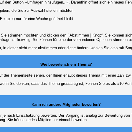
 den Button »Umfragen hinzufügen...«. Daraufhin öffnet sich ein neues Fens
geben, die Sie zur Auswahl stellen möchten.
eispiel) nur für eine Woche geöffnet bleibt.
e Sie stimmen möchten und klicken den [ Abstimmen ] Knopf. Sie können sich
frage ist freiwillig. Sie können für eine der vorhandenen Optionen stimmen 
 in dieser nicht mehr abstimmen oder diese ändern, wählen Sie also mit Sorg
Wie bewerte ich ein Thema?
f der Themenseite sehen, der Ihnen erlaubt dieses Thema mit einer Zahl zwi
er wenn Sie denken, dass das Thema grossartig ist, können Sie es als »10 Pu
Kann ich andere Mitglieder bewerten?
eder je nach Einschätzung bewerten. Der Vorgang ist analog zur Bewertung vo
g: Sie können jedes Mitglied nur einmal bewerten.