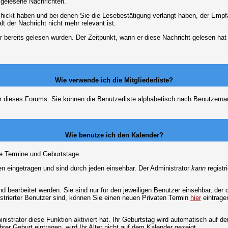
d gelesene Nachrichten.
chickt haben und bei denen Sie die Lesebestätigung verlangt haben, der Emp
lt der Nachricht nicht mehr relevant ist.
 bereits gelesen wurden. Der Zeitpunkt, wann er diese Nachricht gelesen hat
Wie verwende ich die Mitgliederliste?
tzer dieses Forums. Sie können die Benutzerliste alphabetisch nach Benutzer
Wie benutze ich den Kalender?
te Termine und Geburtstage.
 eingetragen und sind durch jeden einsehbar. Der Administrator
kann
registr
 bearbeitet werden. Sie sind nur für den jeweiligen Benutzer einsehbar, der d
strierter Benutzer sind, können Sie einen neuen Privaten Termin
hier
eintrage
strator diese Funktion aktiviert hat. Ihr Geburtstag wird automatisch auf 
er Geburt eintragen, wird Ihr Alter nicht auf dem Kalender gezeigt.