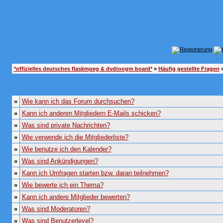
*offizielles deutsches flaskmpeg & dvdtoogm board*
»
Häufig gestellte Fragen
»
»
Wie kann ich das Forum durchsuchen?
»
Kann ich anderen Mitgliedern E-Mails schicken?
»
Was sind private Nachrichten?
»
Wie verwende ich die Mitgliederliste?
»
Wie benutze ich den Kalender?
»
Was sind Ankündigungen?
»
Kann ich Umfragen starten bzw. daran teilnehmen?
»
Wie bewerte ich ein Thema?
»
Kann ich andere Mitglieder bewerten?
»
Was sind Moderatoren?
»
Was sind Benutzerlevel?