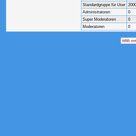
Standardgruppe für User
200
Administratoren
0
Super Moderatoren
0
Moderatoren
0
WBB, ent