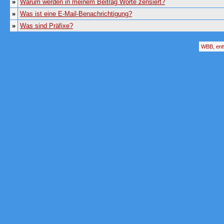
»
Warum werden in meinem Beitrag Worte zensiert?
»
Was ist eine E-Mail-Benachrichtigung?
»
Was sind Präfixe?
WBB, ent