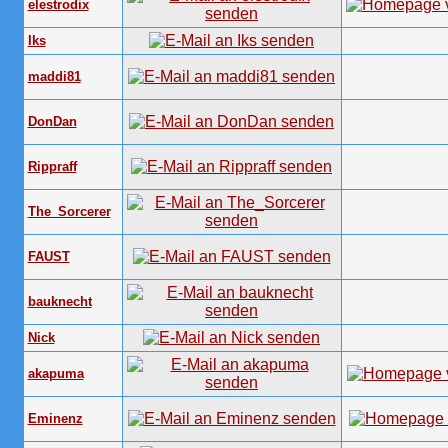
elestrodix
Iks
maddi81
DonDan
Rippraff
The_Sorcerer
FAUST
bauknecht
Nick
akapuma
Eminenz