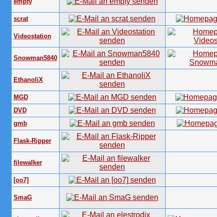
empty
scrat
Videostation
Snowman5840
EthanoliX
MGD
DVD
gmb
Flask-Ripper
filewalker
[oo7]
SmaG