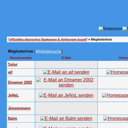
*offizielles deutsches flaskmpeg & dvdtoogm board*
» Mitgliederliste
Mitgliederliste
[
Mitgliedersuche
]
Benutzername
E-Mail
Home
Selur
ajf
Dreamer 2002
JeNsL
Jensenmann
Balm