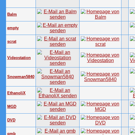
Balm
empty
scrat
Videostation
Snowman5840
EthanoliX
MGD
DVD
gmb