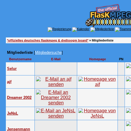
*offizielles deutsches flaskmpeg & dvdtoogm board*
» Mitgliederliste
Mitgliederliste
[
Mitgliedersuche
]
Benutzername
E-Mail
Homepage
PN
Selur
ajf
Dreamer 2002
JeNsL
Jensenmann