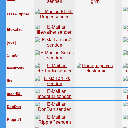
Flask-Ripper
filewalker
[oo7]
SmaG
elestrodix
Iks
maddi81
DonDan
Rippraff