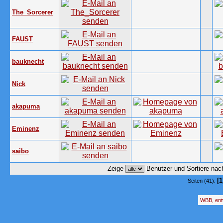
The_Sorcerer
FAUST
bauknecht
Nick
akapuma
Eminenz
saibo
Zeige
Benutzer und Sortiere na
[1
Seiten (41):
WBB, ent