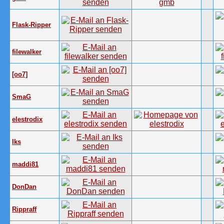
Flask-Ripper
filewalker
[oo7]
SmaG
elestrodix
Iks
maddi81
DonDan
Rippraff