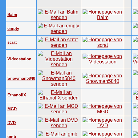
Balm
empty
scrat
Videostation
Snowman5840
EthanoliX
MGD
DVD
gmb