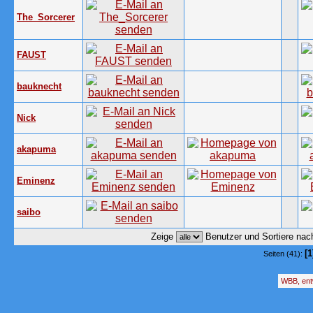
The_Sorcerer
FAUST
bauknecht
Nick
akapuma
Eminenz
saibo
Zeige
Benutzer und Sortiere na
[1
Seiten (41):
WBB, ent