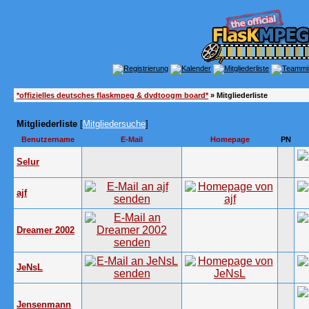
*offizielles deutsches flaskmpeg & dvdtoogm board*
» Mitgliederliste
Mitgliederliste
[
Mitgliedersuche
]
Benutzername
E-Mail
Homepage
PN
Selur
ajf
Dreamer 2002
JeNsL
Jensenmann