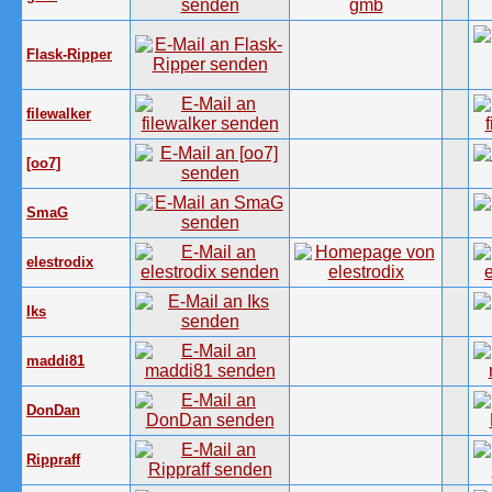
Flask-Ripper
filewalker
[oo7]
SmaG
elestrodix
Iks
maddi81
DonDan
Rippraff