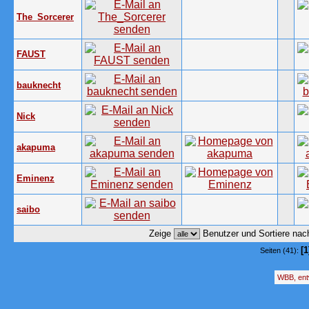
The_Sorcerer
FAUST
bauknecht
Nick
akapuma
Eminenz
saibo
Zeige
Benutzer und Sortiere na
[1
Seiten (41):
WBB, ent