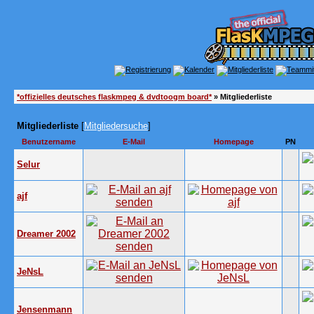
*offizielles deutsches flaskmpeg & dvdtoogm board*
» Mitgliederliste
Mitgliederliste
[
Mitgliedersuche
]
Benutzername
E-Mail
Homepage
PN
Selur
ajf
Dreamer 2002
JeNsL
Jensenmann