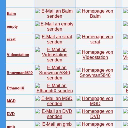
Balm
empty
scrat
Videostation
Snowman5840
EthanoliX
MGD
DVD
gmb