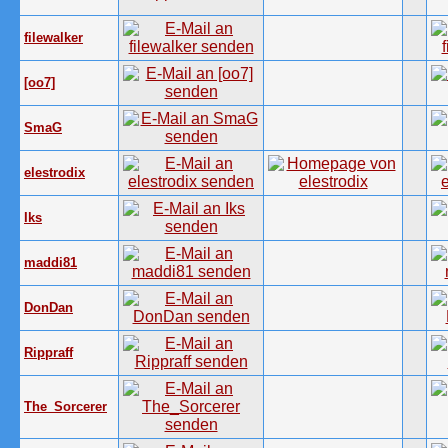
filewalker
[oo7]
SmaG
elestrodix
Iks
maddi81
DonDan
Rippraff
The_Sorcerer