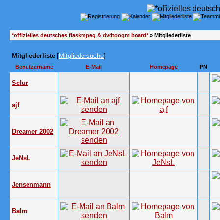
*offizielles deutsches flaskmpeg & dvdtoogm board*
» Mitgliederliste
Mitgliederliste
[
Mitgliedersuche
]
Benutzername
E-Mail
Homepage
PN
Selur
ajf
Dreamer 2002
JeNsL
Jensenmann
Balm