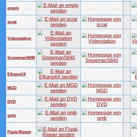
empty
scrat
Videostation
Snowman5840
EthanoliX
MGD
DVD
gmb
Flask-Ripper