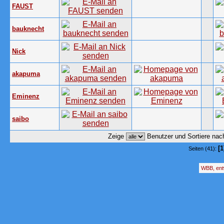
FAUST
bauknecht
Nick
akapuma
Eminenz
saibo
Zeige
Benutzer und Sortiere na
[1
Seiten (41):
WBB, ent