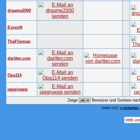
drgame2000
ExxxoN
ThaFlipman
daritter.com
Opa114
jaggiyaggi
Zeige
Benutzer und Sortiere na
Seiten (41):
« vorherige
WBB, ent