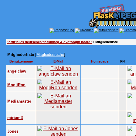
*offizielles deutsches flaskmpeg & dvdtoogm board*
» Mitgliederliste
Mitgliederliste
[
Mitgliedersuche
]
Benutzername
E-Mail
Homepage
PN
angelclaw
MogliRon
Mediamaster
miriam3
Jones