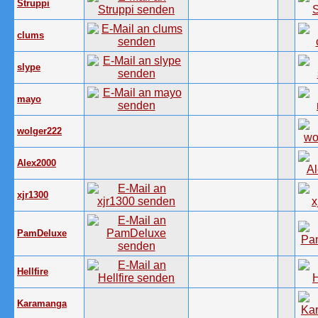
Struppi
clums
slype
mayo
wolger222
Alex2000
xjr1300
PamDeluxe
Hellfire
Karamanga