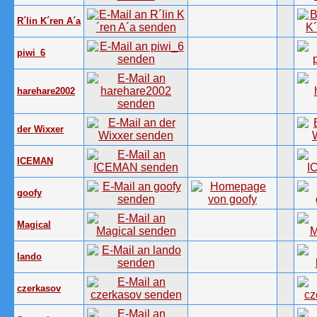
R´lin K´ren A´a
piwi_6
harehare2002
der Wixxer
ICEMAN
goofy
Magical
lando
czerkasov