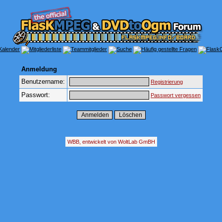
Anmeldung
Benutzername:
Registrierung
Passwort:
Passwort vergessen
WBB, entwickelt von WoltLab GmBH