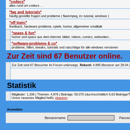
*codecs*
alles rund um codecs ...
*faq and tutorials*
häufig gestellte fragen und probleme ( flaskmpeg, irc-tutorial, windows )
*off topic*
feedback, hardware probleme, spiele, humor, allgemeiner smalltalk
*spass & fun*
humor und spass aus dem internet: bilder, videos, comics, webseiten...
*software-probleme & co*
probleme, hilfen, tweaks, tutorials und ratschläge für alle windows versionen
Zur Zeit sind 67 Benutzer online.
Zur Zeit sind 67 Besucher im Forum unterwegs.
Rekord:
4.895 Benutzer am 28.04
Statistik
Mitglieder: 1.206 | Themen: 4.876 | Beiträge: 59.075 (durchschnittlich 6,63 Beiträge/
Unser neuestes Mitglied heißt:
phantom
.
Anmelden
Benutzername:
Passwor