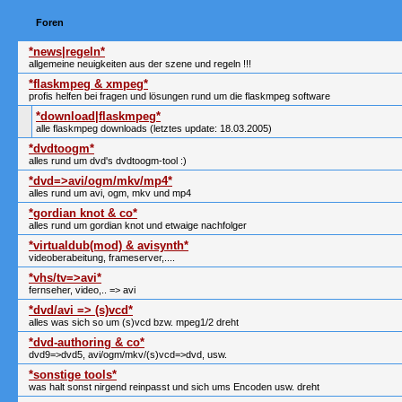
Foren
*news|regeln*
allgemeine neuigkeiten aus der szene und regeln !!!
*flaskmpeg & xmpeg*
profis helfen bei fragen und lösungen rund um die flaskmpeg software
*download|flaskmpeg*
alle flaskmpeg downloads (letztes update: 18.03.2005)
*dvdtoogm*
alles rund um dvd's dvdtoogm-tool :)
*dvd=>avi/ogm/mkv/mp4*
alles rund um avi, ogm, mkv und mp4
*gordian knot & co*
alles rund um gordian knot und etwaige nachfolger
*virtualdub(mod) & avisynth*
videoberabeitung, frameserver,....
*vhs/tv=>avi*
fernseher, video,.. => avi
*dvd/avi => (s)vcd*
alles was sich so um (s)vcd bzw. mpeg1/2 dreht
*dvd-authoring & co*
dvd9=>dvd5, avi/ogm/mkv/(s)vcd=>dvd, usw.
*sonstige tools*
was halt sonst nirgend reinpasst und sich ums Encoden usw. dreht