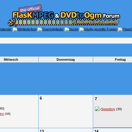
Mittwoch
Donnerstag
Freitag
6
7
40)
Sweetboy
(39)
tro
(44)
13
14