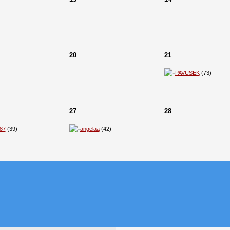
20
21
PAVUSEK
(73)
27
28
r87
(39)
angelaa
(42)