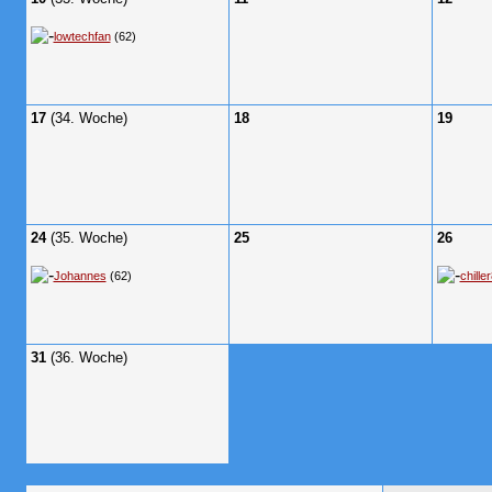
lowtechfan
(62)
17
(34. Woche)
18
19
24
(35. Woche)
25
26
Johannes
(62)
chille
31
(36. Woche)