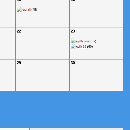
gerzii
(45)
22
23
gelbnase
(67)
willy23
(60)
29
30