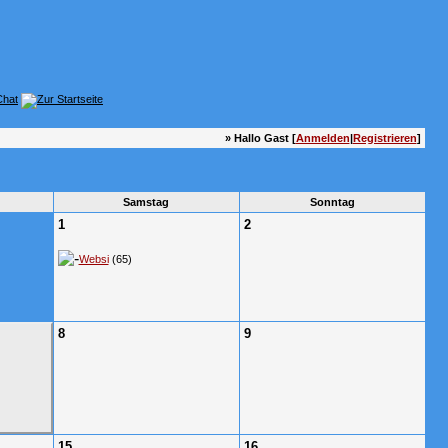
» Hallo Gast [
Anmelden
|
Registrieren
]
Samstag
Sonntag
1
2
Websi
(65)
8
9
15
16