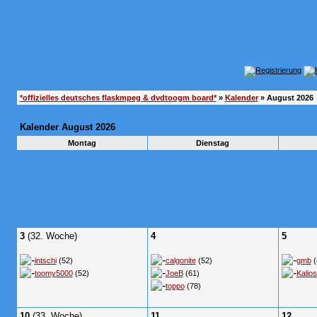
*offizielles deutsches flaskmpeg & dvdtoogm board*
»
Kalender
» August 2026
Kalender August 2026
Montag
Dienstag
3
(32. Woche)
4
5
intschi
(52)
calgonite
(52)
gmb
(
toomy5000
(52)
JoeB
(61)
Kalios
toppo
(78)
10
(33. Woche)
11
12