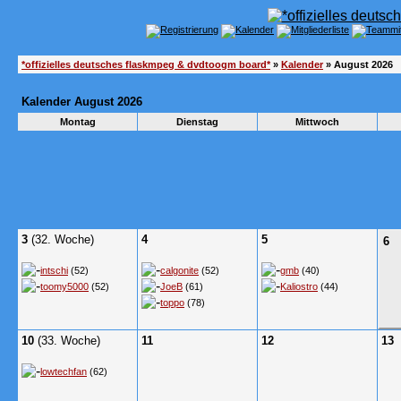
*offizielles deutsches flaskmpeg & dvdtoogm board*
»
Kalender
» August 2026
Kalender August 2026
Montag
Dienstag
Mittwoch
3
(32. Woche)
4
5
6
intschi
(52)
calgonite
(52)
gmb
(40)
toomy5000
(52)
JoeB
(61)
Kaliostro
(44)
toppo
(78)
10
(33. Woche)
11
12
13
lowtechfan
(62)