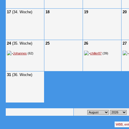
17
(34. Woche)
18
19
20
24
(35. Woche)
25
26
27
Johannes
(62)
chiller87
(39)
31
(36. Woche)
WBB, ent