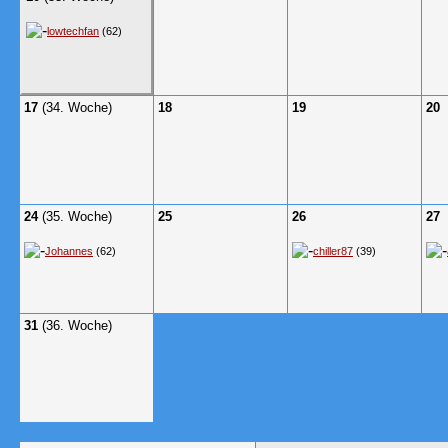
lowtechfan
(62)
17
(34. Woche)
18
19
20
24
(35. Woche)
25
26
27
Johannes
(62)
chiller87
(39)
31
(36. Woche)