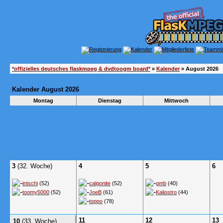
*offizielles deutsches flaskmpeg & dvdtoogm board*
»
Kalender
» August 2026
Kalender August 2026
Montag
Dienstag
Mittwoch
3
(32. Woche)
4
5
6
intschi
(52)
calgonite
(52)
gmb
(40)
toomy5000
(52)
JoeB
(61)
Kaliostro
(44)
toppo
(78)
11
12
13
10
(33. Woche)