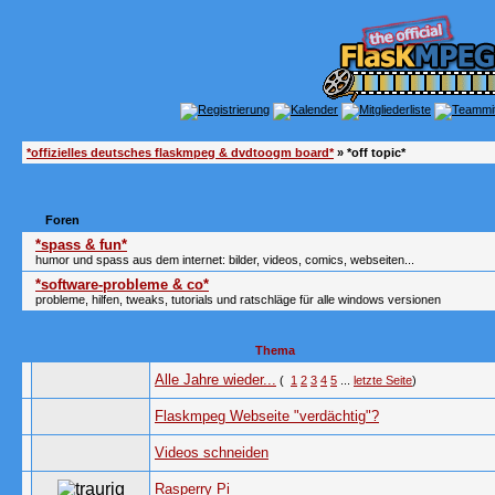
*offizielles deutsches flaskmpeg & dvdtoogm board*
» *off topic*
Foren
*spass & fun*
humor und spass aus dem internet: bilder, videos, comics, webseiten...
*software-probleme & co*
probleme, hilfen, tweaks, tutorials und ratschläge für alle windows versionen
Thema
Alle Jahre wieder...
(
1
2
3
4
5
...
letzte Seite
)
Flaskmpeg Webseite "verdächtig"?
Videos schneiden
Rasperry Pi