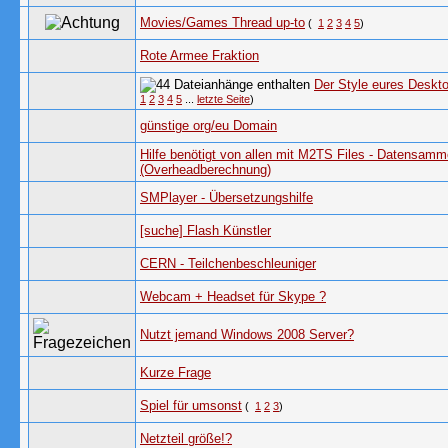
Movies/Games Thread up-to
(
1
2
3
4
5
)
Rote Armee Fraktion
Der Style eures Deskt
1
2
3
4
5
...
letzte Seite
)
günstige org/eu Domain
Hilfe benötigt von allen mit M2TS Files - Datensamm
(Overheadberechnung)
SMPlayer - Übersetzungshilfe
[suche] Flash Künstler
CERN - Teilchenbeschleuniger
Webcam + Headset für Skype ?
Nutzt jemand Windows 2008 Server?
Kurze Frage
Spiel für umsonst
(
1
2
3
)
Netzteil größe!?