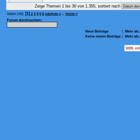
Zeige Themen 1 bis 30 von 1.355, sortiert nach
[1]
Seiten (46):
2
3
4
5
6
nächste »
...
letzte »
Forum durchsuchen:
Neue Beiträge
(
Mehr als
Keine neuen Beiträge
(
Mehr als
WBB, ent