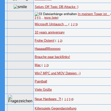
Selurs Off Topic DB Attacke ;)
In meinem Tower ist...
3
4
5
...
letzte Seite
)
Microsoft Umtausch,...
(
1
2
3
)
10 years anniversary
Frohe Ostern!
(
1
2
)
Haaaaalllllloooooo
Brauche paar backllinks!
Mac
(
1
2
)
Win7 MPC und MOV Dateien ;-)
Paintball
Viele Grüße
Neue Hardware .?!
(
1
2
3
4
)
Killerspiele Gegendarstellung