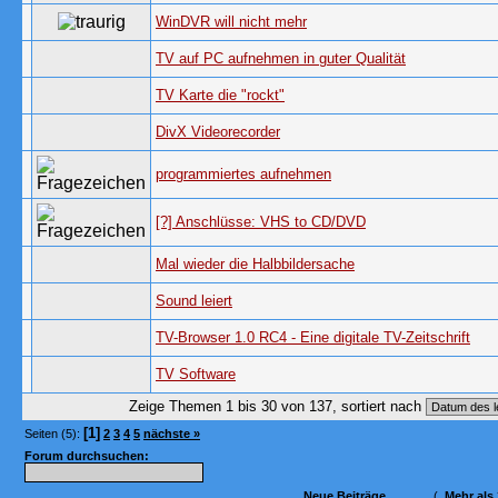
WinDVR will nicht mehr
TV auf PC aufnehmen in guter Qualität
TV Karte die "rockt"
DivX Videorecorder
programmiertes aufnehmen
[?] Anschlüsse: VHS to CD/DVD
Mal wieder die Halbbildersache
Sound leiert
TV-Browser 1.0 RC4 - Eine digitale TV-Zeitschrift
TV Software
Zeige Themen 1 bis 30 von 137, sortiert nach
[1]
Seiten (5):
2
3
4
5
nächste »
Forum durchsuchen:
Neue Beiträge
(
Mehr als