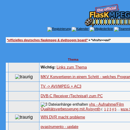
*offizielles deutsches flaskmpeg & dvdtoogm board*
» *vhs/tv=>avi*
Thema
Wichtig:
Links zum Thema
MKV Konvertieren in einem Schritt - welches Progr
TV -> AVI/MPEG + AC3
DVB-C Receiver (Technisat) zum PC
vhs - Aufnahme/Film
Qualitätsverbesserung mit Avisynth
(
1
2
3
4
5
...
letzte 
WIN DVR macht probleme
pvastrumento - update