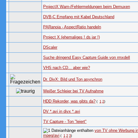
ProjectX Warn-/Fehlermeldungen beim Demuxen
DVB-C Empfang mit Kabel Deutschland
PARanoia - AspectRatio handeln
Project X (ehemaliges ! ds.jar !)
DScaler
Suche dringend Easy Capture Guide von rmxdell
VHS nach CD... aber wie?
Dr. DivX: Bild und Ton asynchron
Weißer Schleier bei TV Aufnahme
HDD Rekorder, was gibts da?
(
1
2
)
DV *.avi in divx *.avi
TV Capture - Ton "leiert"
von TV ohne Werbung i
mpeg/avi
(
1
2
3
)