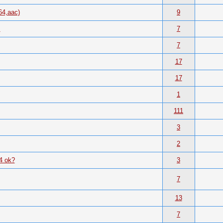
4,aac)
9
s
7
7
17
17
1
111
3
2
4 ok?
3
7
13
7