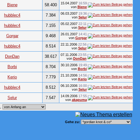
15.04.2007
16:59
Biene
58.400
von
Biene
06.03.2007
19:36
hubblec4
7.384
von
Selur
05.02.2007
22:11
hubblec4
7.155
von
Selur
26.01.2007
14:41
Gorgar
9.468
von
Gorgar
22.11.2006
22:56
hubblec4
8.514
von
Selur
07.11.2006
23:55
DonDan
38.617
von
DonDan
30.10.2006
19:49
Borbi
8.704
von
Borbi
21.10.2006
14:56
Kerio
7.779
von
Kerio
06.10.2006
16:00
hubblec4
8.512
von
Selur
14.09.2006
17:55
Selur
7.547
von
akapuma
e,
Gehe zu: