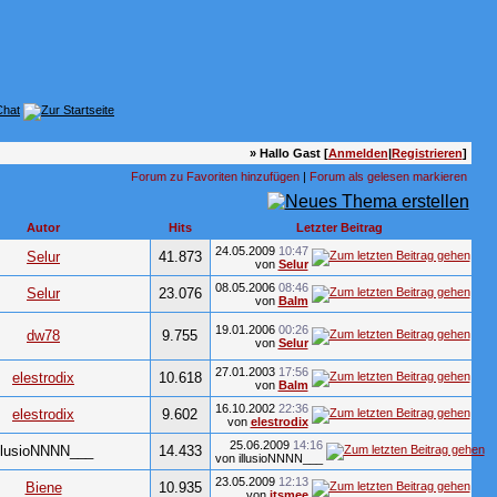
» Hallo Gast [
Anmelden
|
Registrieren
]
Forum zu Favoriten hinzufügen
|
Forum als gelesen markieren
Autor
Hits
Letzter Beitrag
24.05.2009
10:47
Selur
41.873
von
Selur
08.05.2006
08:46
Selur
23.076
von
Balm
19.01.2006
00:26
dw78
9.755
von
Selur
27.01.2003
17:56
elestrodix
10.618
von
Balm
16.10.2002
22:36
elestrodix
9.602
von
elestrodix
25.06.2009
14:16
illusioNNNN___
14.433
von illusioNNNN___
23.05.2009
12:13
Biene
10.935
von
itsmee