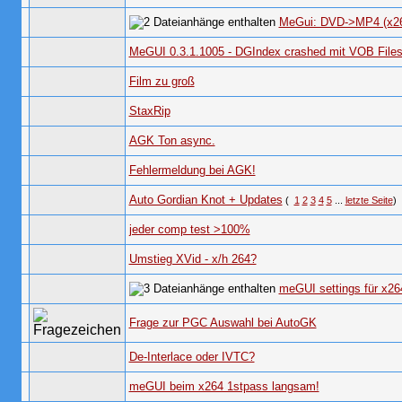
MeGui: DVD->MP4 (x26
MeGUI 0.3.1.1005 - DGIndex crashed mit VOB File
Film zu groß
StaxRip
AGK Ton async.
Fehlermeldung bei AGK!
Auto Gordian Knot + Updates
(
1
2
3
4
5
...
letzte Seite
)
jeder comp test >100%
Umstieg XVid - x/h 264?
meGUI settings für x26
Frage zur PGC Auswahl bei AutoGK
De-Interlace oder IVTC?
meGUI beim x264 1stpass langsam!