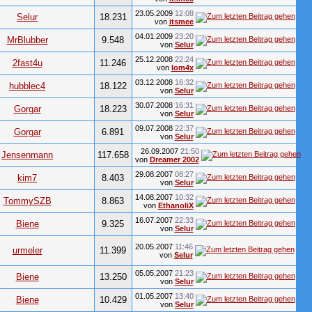
23.05.2009
12:08
Selur
18.231
von
itsmee
04.01.2009
23:20
MrBlubber
9.548
von
Selur
25.12.2008
22:24
2fast4u
11.246
von
lom4x
03.12.2008
16:32
hubblec4
18.122
von
Selur
30.07.2008
16:31
Gorgar
18.223
von
Selur
09.07.2008
22:37
Gorgar
6.891
von
Selur
26.09.2007
21:50
Jensenmann
117.658
von
Dreamer 2002
29.08.2007
08:27
kim7
8.403
von
Selur
14.08.2007
10:32
TommySZB
8.863
von
EthanoliX
16.07.2007
22:33
Biene
9.325
von
Selur
20.05.2007
11:46
urmeler
11.399
von
Selur
05.05.2007
21:23
Biene
13.250
von
Selur
01.05.2007
13:40
Biene
10.429
von
Selur