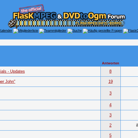
Antworten
als - Updates
8
her John"
19
3
4
3
2
5