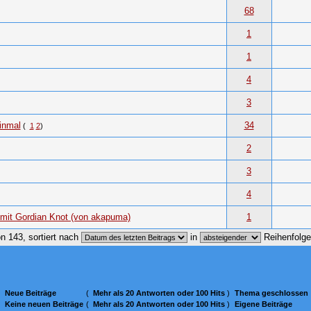
68
1
1
4
3
einmal
34
(
1
2
)
2
3
4
mit Gordian Knot (von akapuma)
1
n 143, sortiert nach
in
Reihenfolg
Neue Beiträge
(
Mehr als 20 Antworten oder 100 Hits
)
Thema geschlossen
Keine neuen Beiträge
(
Mehr als 20 Antworten oder 100 Hits
)
Eigene Beiträge