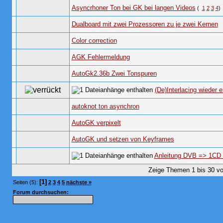
Asyncrhoner Ton bei GK bei langen Videos
(
1
2
3
4
)
Dualboard mit zwei Prozessoren zu je zwei Kernen
Color correction
AGK Fehlermeldung
AutoGk2.36b Zwei Tonspuren
(De)Interlacing wieder 
autoknot ton asynchron
AutoGK verpixelt
AutoGK und setzen von Keyframes
Anleitung DVB => 1CD 
Zeige Themen 1 bis 30 vo
[1]
Seiten (5):
2
3
4
5
nächste »
Forum durchsuchen: