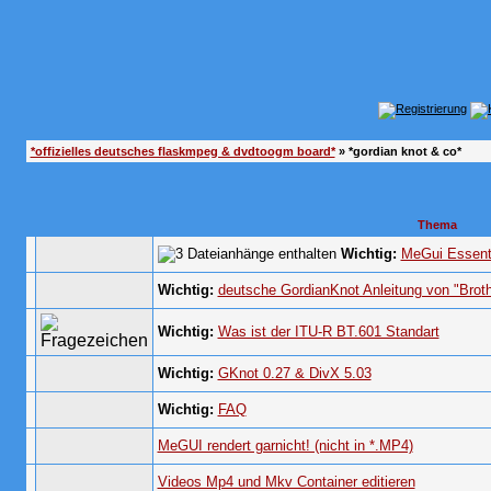
*offizielles deutsches flaskmpeg & dvdtoogm board*
» *gordian knot & co*
Thema
Wichtig:
MeGui Essenti
Wichtig:
deutsche GordianKnot Anleitung von "Brot
Wichtig:
Was ist der ITU-R BT.601 Standart
Wichtig:
GKnot 0.27 & DivX 5.03
Wichtig:
FAQ
MeGUI rendert garnicht! (nicht in *.MP4)
Videos Mp4 und Mkv Container editieren