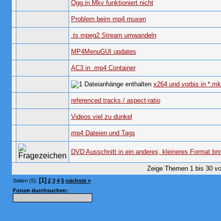
Ogg in Mkv funktioniert nicht
Problem beim mp4 muxen
.ts mpeg2 Stream umwandeln
MP4MenuGUI updates
AC3 in .mp4 Container
x264 und vorbis in *.mk
referenced tracks / aspect-ratio
Videos viel zu dunkel
mp4 Dateien und Tags
DVD Ausschnitt in ein anderes, kleineres Format bri
Zeige Themen 1 bis 30 vo
[1]
Seiten (5):
2
3
4
5
nächste »
Forum durchsuchen: