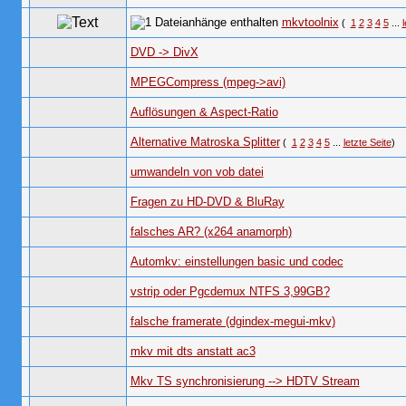
mkvtoolnix
(
1
2
3
4
5
...
l
DVD -> DivX
MPEGCompress (mpeg->avi)
Auflösungen & Aspect-Ratio
Alternative Matroska Splitter
(
1
2
3
4
5
...
letzte Seite
)
umwandeln von vob datei
Fragen zu HD-DVD & BluRay
falsches AR? (x264 anamorph)
Automkv: einstellungen basic und codec
vstrip oder Pgcdemux NTFS 3,99GB?
falsche framerate (dgindex-megui-mkv)
mkv mit dts anstatt ac3
Mkv TS synchronisierung --> HDTV Stream