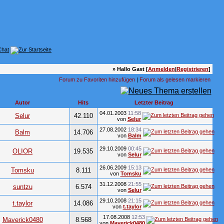
» Hallo Gast [
Anmelden
|
Registrieren
]
Forum zu Favoriten hinzufügen
|
Forum als gelesen markieren
Autor
Hits
Letzter Beitrag
04.01.2003
11:58
Selur
42.110
von
Selur
27.08.2002
18:34
Balm
14.706
von
Balm
29.10.2009
00:45
OLIOR
19.535
von
Selur
26.06.2009
15:13
Tomsku
8.111
von
Tomsku
31.12.2008
21:55
suntzu
6.574
von
Selur
29.10.2008
21:15
t.taylor
14.086
von
t.taylor
17.08.2008
12:53
Maverick0480
8.568
von
Maverick0480