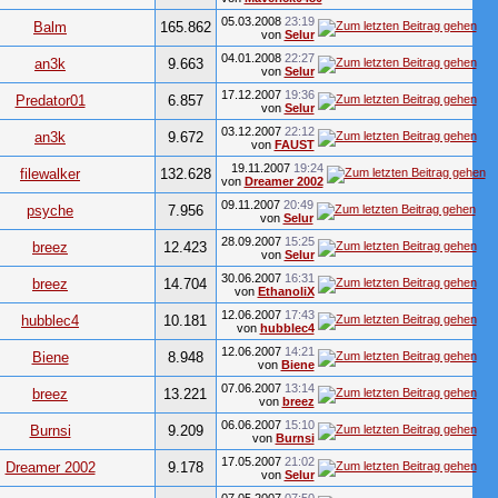
05.03.2008
23:19
Balm
165.862
von
Selur
04.01.2008
22:27
an3k
9.663
von
Selur
17.12.2007
19:36
Predator01
6.857
von
Selur
03.12.2007
22:12
an3k
9.672
von
FAUST
19.11.2007
19:24
filewalker
132.628
von
Dreamer 2002
09.11.2007
20:49
psyche
7.956
von
Selur
28.09.2007
15:25
breez
12.423
von
Selur
30.06.2007
16:31
breez
14.704
von
EthanoliX
12.06.2007
17:43
hubblec4
10.181
von
hubblec4
12.06.2007
14:21
Biene
8.948
von
Biene
07.06.2007
13:14
breez
13.221
von
breez
06.06.2007
15:10
Burnsi
9.209
von
Burnsi
17.05.2007
21:02
Dreamer 2002
9.178
von
Selur