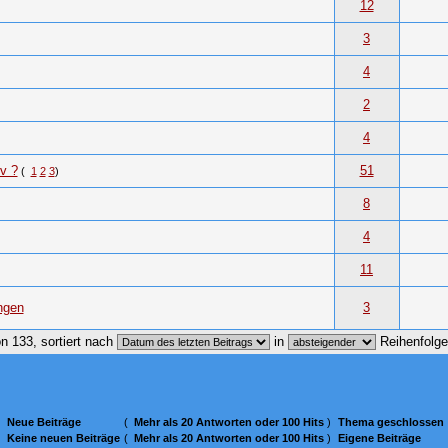
12
3
4
2
4
v ?
51
(
1
2
3
)
8
4
11
ngen
3
n 133, sortiert nach
in
Reihenfolg
Neue Beiträge
(
Mehr als 20 Antworten oder 100 Hits
)
Thema geschlossen
Keine neuen Beiträge
(
Mehr als 20 Antworten oder 100 Hits
)
Eigene Beiträge