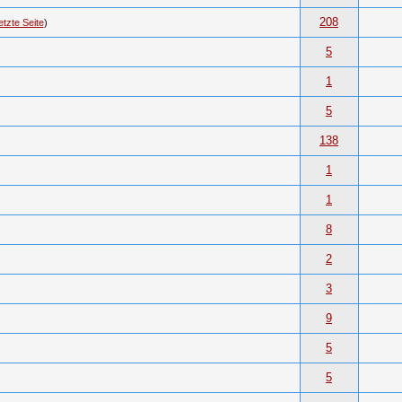
208
etzte Seite
)
5
1
5
138
1
1
8
2
3
9
5
5