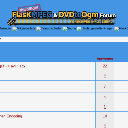
*
Antworten
p3 => avi
22
(
1
2
)
4
7
4
1
hen Encoding
14
4