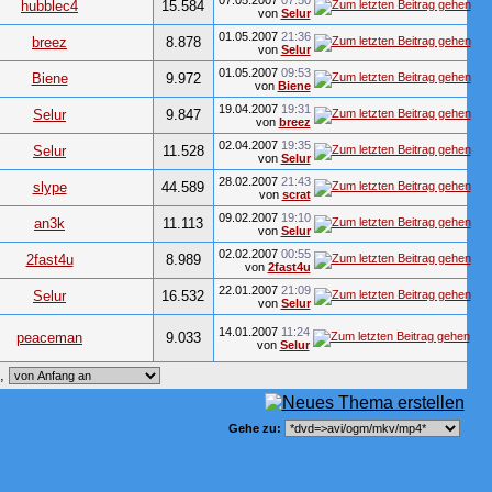
07.05.2007
07:50
hubblec4
15.584
von
Selur
01.05.2007
21:36
breez
8.878
von
Selur
01.05.2007
09:53
Biene
9.972
von
Biene
19.04.2007
19:31
Selur
9.847
von
breez
02.04.2007
19:35
Selur
11.528
von
Selur
28.02.2007
21:43
slype
44.589
von
scrat
09.02.2007
19:10
an3k
11.113
von
Selur
02.02.2007
00:55
2fast4u
8.989
von
2fast4u
22.01.2007
21:09
Selur
16.532
von
Selur
14.01.2007
11:24
peaceman
9.033
von
Selur
e,
Gehe zu: