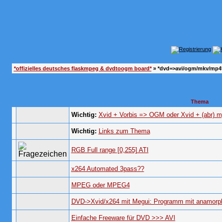
*offizielles deutsches flaskmpeg & dvdtoogm board*
» *dvd=>avi/ogm/mkv/mp4
Thema
Wichtig:
Xvid + Vorbis => OGM oder Xvid + (abr) m
Wichtig:
Links zum Thema
RGB Full range [0,255] ATI
x264 Automated 3pass??
MPEG oder MPEG4
DVD->Xvid/x264 mit Megui: Programm mit anamorp
Einfache Freeware für DVD >>> AVI